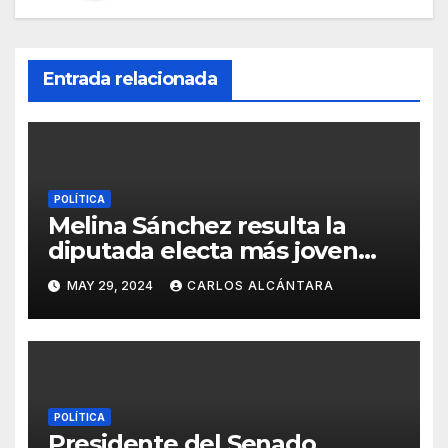
Entrada relacionada
POLÍTICA
Melina Sánchez resulta la
diputada electa más joven
del Distrito Nacional y
MAY 29, 2024
CARLOS ALCÁNTARA
empatada como la más joven
del país
POLÍTICA
Presidente del Senado