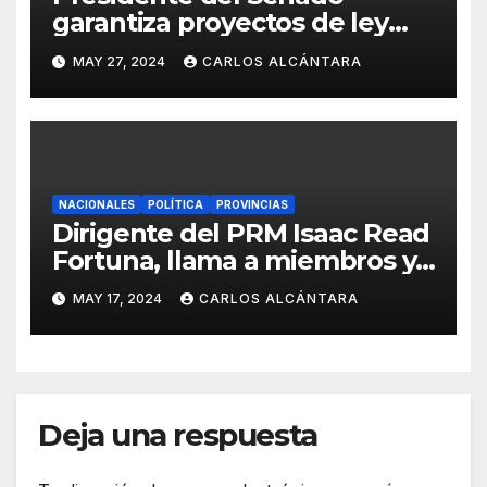
garantiza proyectos de ley
serán consensuados con los
MAY 27, 2024
CARLOS ALCÁNTARA
partidos
NACIONALES
POLÍTICA
PROVINCIAS
Dirigente del PRM Isaac Read
Fortuna, llama a miembros y
simpatizantes a votar
MAY 17, 2024
CARLOS ALCÁNTARA
masivamente en las
elecciones este domingo 19
de mayo
Deja una respuesta