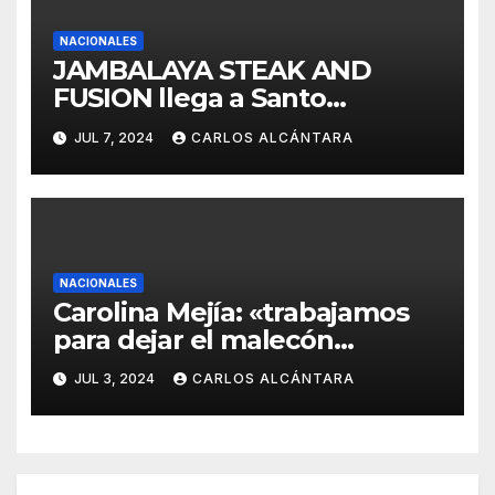
NACIONALES
JAMBALAYA STEAK AND
FUSION llega a Santo
Mercado
JUL 7, 2024
CARLOS ALCÁNTARA
NACIONALES
Carolina Mejía: «trabajamos
para dejar el malecón
normalizado a la brevedad
JUL 3, 2024
CARLOS ALCÁNTARA
posible»