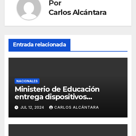
Por
Carlos Alcántara
Entrada relacionada
NACIONALES
Ministerio de Educación
entrega dispositivos
electrónicos al Distrito15-05
JUL 12, 2024
CARLOS ALCÁNTARA