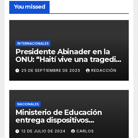
You missed
INTERNACIONALES
Presidente Abinader en la
ONU: “Haití vive una tragedia
humana sin precedentes”
25 DE SEPTIEMBRE DE 2025
REDACCIÓN
NACIONALES
Ministerio de Educación
entrega dispositivos
electrónicos al Distrito15-05
12 DE JULIO DE 2024
CARLOS