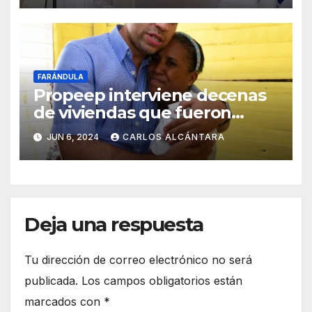
FARÁNDULA
Propeep interviene decenas
de viviendas que fueron
dañadas por vientos e
JUN 6, 2024
CARLOS ALCÁNTARA
inundaciones en Hermanas
Mirabal
Deja una respuesta
Tu dirección de correo electrónico no será
publicada.
Los campos obligatorios están
marcados con
*