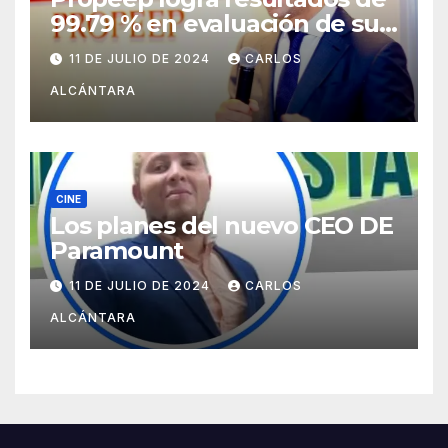
99.79 % en evaluación de sus
funciones por la Dirección de
11 DE JULIO DE 2024
CARLOS
Ética e Integridad
ALCÁNTARA
Gubernamental
CINE
Los planes del nuevo CEO DE
Paramount
11 DE JULIO DE 2024
CARLOS
ALCÁNTARA