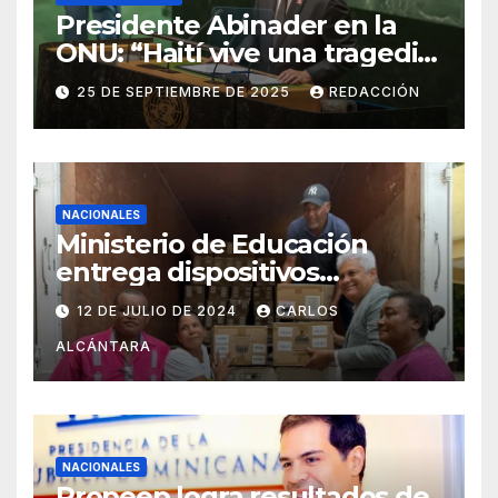
Presidente Abinader en la
ONU: “Haití vive una tragedia
humana sin precedentes”
25 DE SEPTIEMBRE DE 2025
REDACCIÓN
NACIONALES
Ministerio de Educación
entrega dispositivos
electrónicos al Distrito15-05
12 DE JULIO DE 2024
CARLOS
ALCÁNTARA
NACIONALES
Propeep logra resultados de