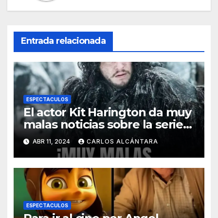
Entrada relacionada
ESPECTACULOS
El actor Kit Harington da muy
malas noticias sobre la serie
de Juego de Tronos
ABR 11, 2024
CARLOS ALCÁNTARA
protagonizada por Jon Snow
ESPECTACULOS