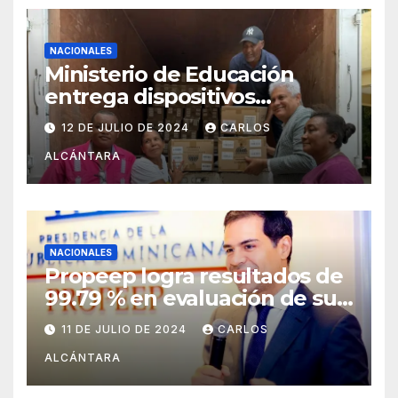
NACIONALES
Ministerio de Educación
entrega dispositivos
electrónicos al Distrito15-05
12 DE JULIO DE 2024
CARLOS
ALCÁNTARA
NACIONALES
Propeep logra resultados de
99.79 % en evaluación de sus
funciones por la Dirección de
11 DE JULIO DE 2024
CARLOS
Ética e Integridad
ALCÁNTARA
Gubernamental