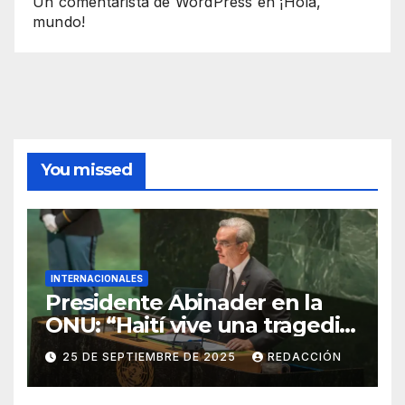
Un comentarista de WordPress
en
¡Hola,
mundo!
You missed
INTERNACIONALES
Presidente Abinader en la
ONU: “Haití vive una tragedia
humana sin precedentes”
25 DE SEPTIEMBRE DE 2025
REDACCIÓN