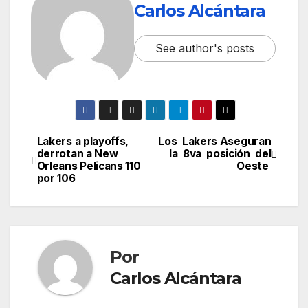
Carlos Alcántara
See author's posts
Lakers a playoffs,
Los Lakers Aseguran
Navegación
derrotan a New
la 8va posición del
Orleans Pelicans 110
Oeste
de
por 106
entradas
Por
Carlos Alcántara