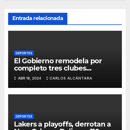
Entrada relacionada
DEPORTES
El Gobierno remodela por
completo tres clubes
emblemáticos de Santiago
ABR 18, 2024
CARLOS ALCÁNTARA
Deportes interviene el
Gregorio Urbano Gilbert,
Sameji y el Fernando -Plaza-
Valerio
DEPORTES
Lakers a playoffs, derrotan a