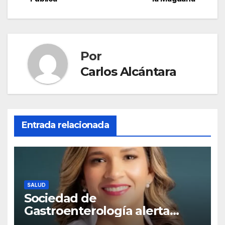
entradas
Por
Carlos Alcántara
Entrada relacionada
SALUD
Sociedad de
Gastroenterología alerta
sobre aumento de