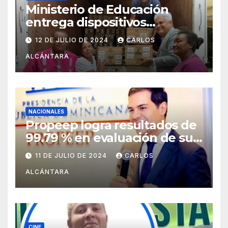
Ministerio de Educación
entrega dispositivos
electrónicos al Distrito15-05
12 DE JULIO DE 2024
CARLOS
ALCÁNTARA
NACIONALES
Propeep logra resultados de
99.79 % en evaluación de sus
funciones por la Dirección de
11 DE JULIO DE 2024
CARLOS
Ética e Integridad
ALCÁNTARA
Gubernamental
CINE