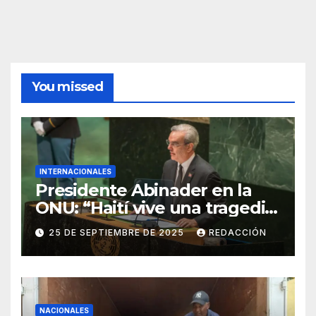
You missed
INTERNACIONALES
Presidente Abinader en la
ONU: “Haití vive una tragedia
humana sin precedentes”
25 DE SEPTIEMBRE DE 2025
REDACCIÓN
NACIONALES