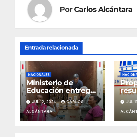
Por
Carlos Alcántara
Entrada relacionada
NACIONALES
NACION
Ministerio de
Prop
Educación entrega
resu
dispositivos
% en
JUL 12, 2024
CARLOS
JUL 1
electrónicos al
sus 
Distrito15-05
Dire
ALCÁNTARA
ALCÁN
Inte
Gub