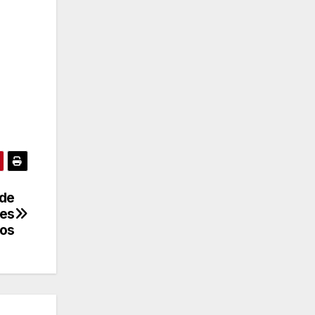
 de
nes
cos