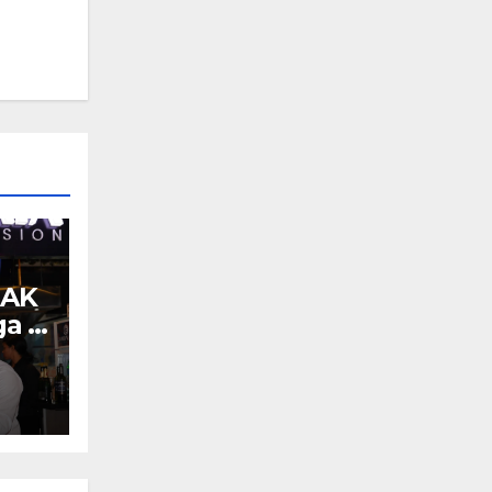
EAK
ga a